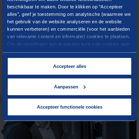
gemeenten
beschikbaar te maken. Door te klikken op “Accepteer
alles”, geef je toestemming om analytische (waarmee we
het gebruik van de website analyseren en de website
Praktijkadvies op maat
kunnen verbeteren) en commerciële (voor het aanbieden
Berenschot en de Universiteit van Tilburg/TIAS Business
van relevante content en informatie) cookies te plaatsen.
School doen onderzoek naar de succesfactoren van
Om de instellingen aan te passen kunt u de cookies aan-
of uitvinken. Meer informatie over het gebruik van
gegevensmanagement. Gemeenten kunnen zich
cookies op onze website treft u in onze
aanmelden voor een praktijkadvies op maat, mede
“
Cookieverklaring
”.
Accepteer alles
gebaseerd op de uitkomsten van eerder onderzoek.
LEES VERDER
Aanpassen
Accepteer functionele cookies