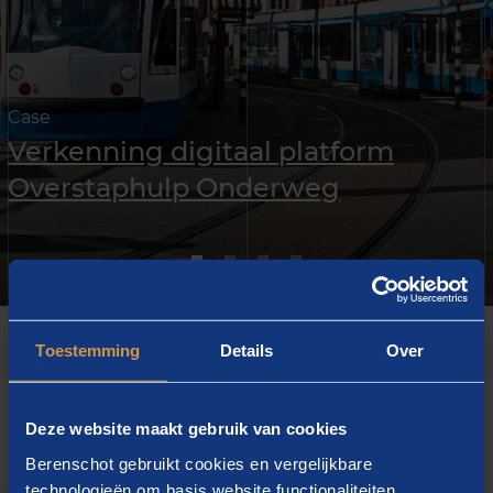
Case
Verkenning digitaal platform
Overstaphulp Onderweg
Toestemming
Details
Over
UITGELICHT
Deze website maakt gebruik van cookies
Onderzoek
Berenschot gebruikt cookies en vergelijkbare
gegevensmanagement
technologieën om basis website functionaliteiten