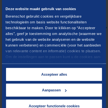
klanten uw organisatie ervaren, hoe
Deze website maakt gebruik van cookies
medewerkers hun rol invullen, hoe bestuurders
Berenschot gebruikt cookies en vergelijkbare
hun verantwoordelijkheid nemen en daarmee
technologieën om basis website functionaliteiten
mede het succes van uw organisatie.
beschikbaar te maken. Door te klikken op “Accepteer
alles”, geef je toestemming om analytische (waarmee we
het gebruik van de website analyseren en de website
kunnen verbeteren) en commerciële (voor het aanbieden
van relevante content en informatie) cookies te plaatsen.
Om de instellingen aan te passen kunt u de cookies aan-
of uitvinken. Meer informatie over het gebruik van
cookies op onze website treft u in onze
“
Cookieverklaring
”.
Accepteer alles
Aanpassen
WIE WE ZIJN
Onze adviseurs
Accepteer functionele cookies