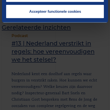
Accepteer functionele cookies
Gerelateerde inzichten
Podcast
#13 | Nederland verstrikt in
regels: hoe vereenvoudigen
we het stelsel?
Nederland kent een doolhof aan regels waar
burgers in verstrikt raken. Hoe kunnen we echt
vereenvoudigen? Welke keuzes zijn daarvoor
nodig? Inspecteur-generaal Bart Snels en
Christiaan Gort bespreken met Rens de Jong de
oorzaken van complexe regelgeving en de weg