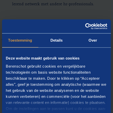
lerend netwerk met andere hr-professionals.
Ervaring in organisaties met
Toestemming
Details
Over
complexe uitdagingen
Wij werken voor organisaties in de (semi-)overheid, het
Deze website maakt gebruik van cookies
bedrijfsleven en de zorg. In deze trajecten helpen we
Berenschot gebruikt cookies en vergelijkbare
managers en hr-teams om MTO-resultaten te vertalen
technologieën om basis website functionaliteiten
naar blijvende organisatieontwikkeling. Onze aanpak
beschikbaar te maken. Door te klikken op “Accepteer
omvat onder meer:
alles”, geef je toestemming om analytische (waarmee we
Strategische en meerjarige panelonderzoeken.
het gebruik van de website analyseren en de website
Verdiepende analyses voor inzicht in patronen,
kunnen verbeteren) en commerciële (voor het aanbieden
trends en onderliggende factoren.
van relevante content en informatie) cookies te plaatsen.
Om de instellingen aan te passen kunt u de cookies aan-
Begeleiding door gecertificeerde professionals bij